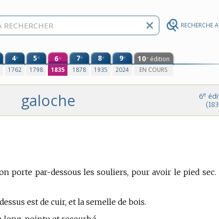
RECHERCHE 
4
5
6
7
8
9
10
e
e
e
e
e
édition
e
e
0
1762
1798
1835
1878
1935
2024
EN COURS
galoche
e
6
édi
(183
n porte par-dessous les souliers, pour avoir le pied sec.
dessus est de cuir, et la semelle de bois.