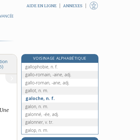
AIDE EN LIGNE
ANNEXES
AVANCÉE
e
gallium [II]
[5
édition]
gallo- [I], préf.
gallo [II], n. m.
gallois, -oise, adj.
gallon, n. m.
VOISINAGE ALPHABÉTIQUE
gallophobe, adj.
tion
gallophobie, n. f.
5)
gallo-romain, -aine, adj.
gallo-roman, -ane, adj.
gallot, n. m.
galoche, n. f.
galon, n. m.
Une
galonné, -ée, adj.
galonner, v. tr.
galop, n. m.
galopade, n. f.