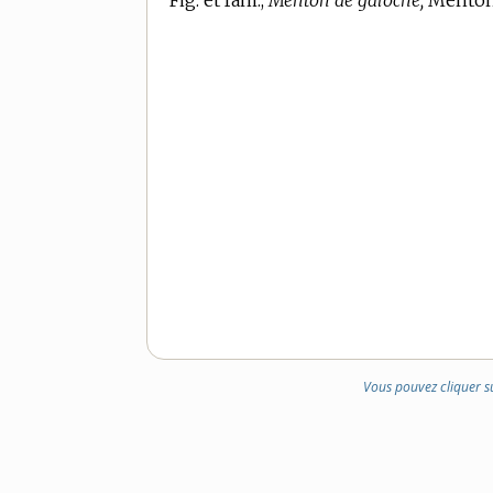
Fig. et fam.,
Menton de galoche,
Menton 
Vous pouvez cliquer s