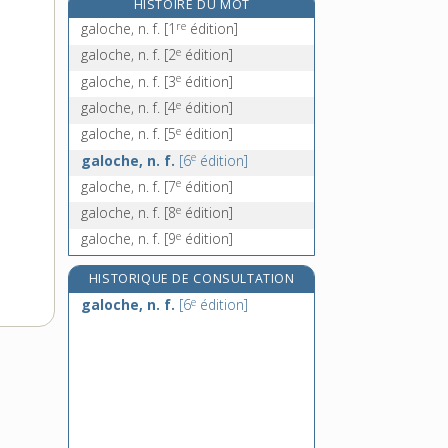
HISTOIRE DU MOT
galopant, -ante, adj.
re
galoche, n. f.
[1
édition]
galoper, v. intr.
e
galoche, n. f.
[2
édition]
galopeur, -euse, n.
e
galoche, n. f.
[3
édition]
galopin, n. m.
e
galoche, n. f.
[4
édition]
e
galoche, n. f.
[5
édition]
e
galoche, n. f.
[6
édition]
e
galoche, n. f.
[7
édition]
e
galoche, n. f.
[8
édition]
e
galoche, n. f.
[9
édition]
HISTORIQUE DE CONSULTATION
e
galoche, n. f.
[6
édition]