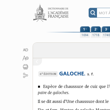
Aller au contenu
1
2
3
re
e
e
1694
1718
174
GALOCHE.
e
s. f.
6
ÉDITION
■
Espèce de chaussure de cuir que l’o
paire de galoches.
Il se dit aussi d’Une chaussure dont le 