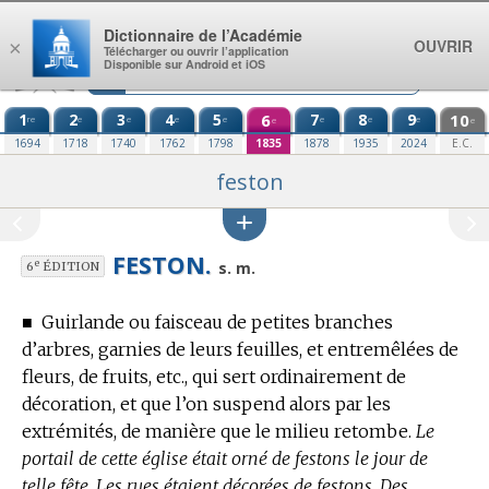
Aller au contenu
Dictionnaire de l’Académie
OUVRIR
×
Télécharger ou ouvrir l’application
Disponible sur Android et iOS
1
2
3
4
5
6
7
8
9
10
re
e
e
e
e
e
e
e
e
e
1694
1718
1740
1762
1798
1835
1878
1935
2024
E.C.
feston
FESTON.
e
s. m.
6
ÉDITION
■
Guirlande ou faisceau de petites branches
d’arbres, garnies de leurs feuilles, et entremêlées de
fleurs, de fruits, etc., qui sert ordinairement de
décoration, et que l’on suspend alors par les
extrémités, de manière que le milieu retombe.
Le
portail de cette église était orné de festons le jour de
telle fête. Les rues étaient décorées de festons. Des