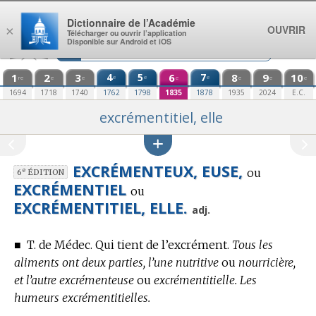
Aller au contenu
Dictionnaire de l’Académie
OUVRIR
×
Télécharger ou ouvrir l’application
Disponible sur Android et iOS
1
2
3
4
5
6
7
8
9
10
e
e
e
re
e
e
e
e
e
e
1694
1718
1740
1762
1798
1835
1878
1935
2024
E.C.
excrémentitiel, elle
EXCRÉMENTEUX, EUSE,
ou
e
6
ÉDITION
EXCRÉMENTIEL
ou
EXCRÉMENTITIEL, ELLE.
adj.
■
T. de Médec.
Qui tient de l’excrément.
Tous les
aliments ont deux parties, l’une nutritive
ou
nourricière,
et l’autre excrémenteuse
ou
excrémentitielle. Les
humeurs excrémentitielles.