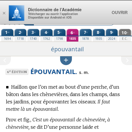
Aller au contenu
Dictionnaire de l’Académie
OUVRIR
×
Télécharger ou ouvrir l’application
Disponible sur Android et iOS
1
2
3
4
5
6
7
8
9
10
re
e
e
e
e
e
e
e
e
e
1694
1718
1740
1762
1798
1835
1878
1935
2024
E.C.
épouvantail
ÉPOUVANTAIL.
e
s. m.
6
ÉDITION
■
Haillon que l’on met au bout d’une perche, d’un
bâton dans les chènevières, dans les champs, dans
les jardins, pour épouvanter les oiseaux.
Il faut
mettre là un épouvantail.
Prov. et fig.,
C’est un épouvantail de chènevière, à
chènevière,
se dit D’une personne laide et