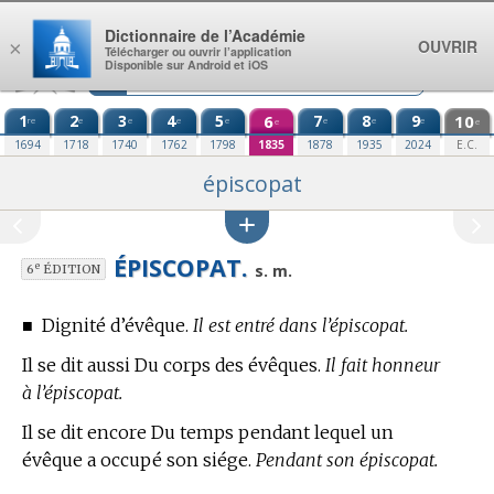
Aller au contenu
Dictionnaire de l’Académie
OUVRIR
×
Télécharger ou ouvrir l’application
Disponible sur Android et iOS
1
2
3
4
5
6
7
8
9
10
re
e
e
e
e
e
e
e
e
e
1694
1718
1740
1762
1798
1835
1878
1935
2024
E.C.
épiscopat
ÉPISCOPAT.
e
s. m.
6
ÉDITION
■
Dignité d’évêque.
Il est entré dans l’épiscopat.
Il se dit aussi Du corps des évêques.
Il fait honneur
à l’épiscopat.
Il se dit encore Du temps pendant lequel un
évêque a occupé son siége.
Pendant son épiscopat.