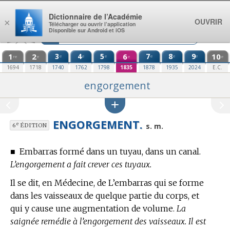
Aller au contenu
Dictionnaire de l’Académie
OUVRIR
×
Télécharger ou ouvrir l’application
Disponible sur Android et iOS
1
2
3
4
5
6
7
8
9
10
e
e
e
e
e
e
re
e
e
e
1694
1718
1740
1762
1798
1835
1878
1935
2024
E.C.
engorgement
ENGORGEMENT.
e
s. m.
6
ÉDITION
■
Embarras formé dans un tuyau, dans un canal.
L’engorgement a fait crever ces tuyaux.
Il se dit,
en Médecine,
de L’embarras qui se forme
dans les vaisseaux de quelque partie du corps, et
qui y cause une augmentation de volume.
La
saignée remédie à l’engorgement des vaisseaux. Il est