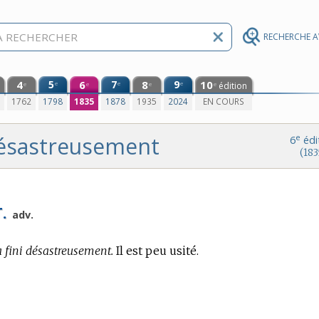
RECHERCHE 
4
5
6
7
8
9
10
e
e
e
édition
e
e
e
e
0
1762
1798
1835
1878
1935
2024
EN COURS
ésastreusement
e
6
édi
(183
.
adv.
a fini désastreusement.
Il est peu usité.