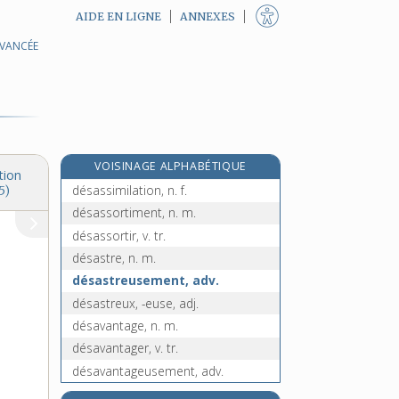
AIDE EN LIGNE
ANNEXES
AVANCÉE
désarrimer, v. tr.
désarroi, n. m.
désarticulation, n. f.
désarticuler, v. tr.
désassemblage, n. m.
VOISINAGE ALPHABÉTIQUE
désassembler, v. tr.
tion
désassimilation, n. f.
5)
désassortiment, n. m.
désassortir, v. tr.
désastre, n. m.
désastreusement, adv.
désastreux, -euse, adj.
désavantage, n. m.
désavantager, v. tr.
désavantageusement, adv.
désavantageux, -euse, adj.