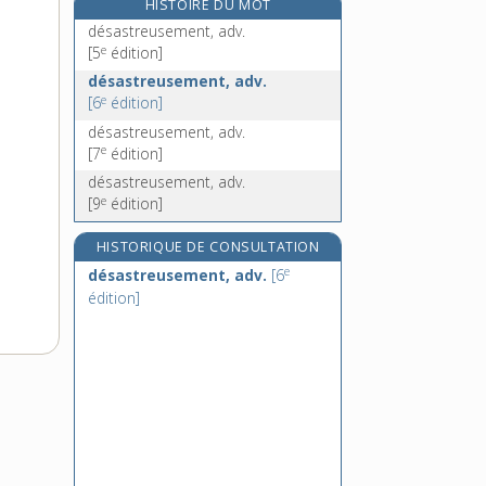
HISTOIRE DU MOT
désaveu, n. m.
désastreusement, adv.
e
désaveugler, v. tr.
[7
édition]
e
[5
édition]
désavouer, v. tr.
désastreusement, adv.
e
[6
édition]
désaxé, -ée, adj.
désastreusement, adv.
e
[7
édition]
désastreusement, adv.
e
[9
édition]
HISTORIQUE DE CONSULTATION
e
désastreusement, adv.
[6
édition]