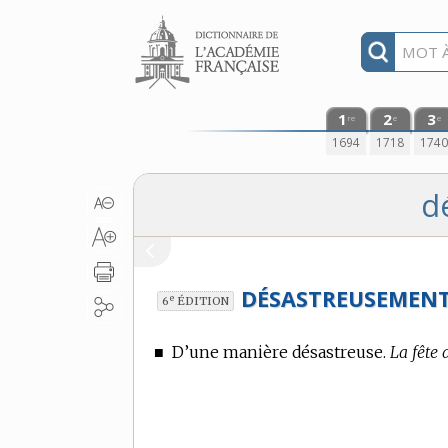
Aller au contenu
1
2
3
re
e
e
1694
1718
174
d
DÉSASTREUSEMENT
e
6
ÉDITION
■
D’une manière désastreuse.
La fête 