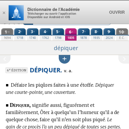
Aller au contenu
Dictionnaire de l’Académie
OUVRIR
×
Télécharger ou ouvrir l’application
Disponible sur Android et iOS
1
2
3
4
5
6
7
8
9
10
e
e
e
e
e
e
e
re
e
e
1694
1718
1740
1762
1798
1835
1878
1935
2024
E.C.
dépiquer
DÉPIQUER.
e
v. a.
6
ÉDITION
■
Défaire les piqûres faites à une étoffe.
Dépiquer
une courte-pointe, une couverture.
Dépiquer,
■
signifie aussi, figurément et
familièrement, Ôter à quelqu’un l’humeur qu’il a de
quelque chose, faire qu’il n’en soit plus piqué.
Le
gain de ce procès l’a un peu dépiqué de toutes ses pertes.