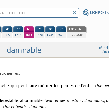
RECHERCHE 
4
5
6
7
8
9
10
e
e
e
e
e
édition
e
e
0
1762
1798
1835
1878
1935
2024
EN COURS
damnable
e
6
édi
(183
deux genres.
elle, qui peut faire mériter les peines de l’enfer.
Une pe
, détestable, abominable.
Avancer des maximes damnables, d
e. Une entreprise damnable.