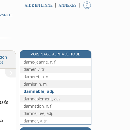
AIDE EN LIGNE
ANNEXES
AVANCÉE
damasseur, -euse, n.
damassure, n. f.
dame [I], n. f.
dame [II], interj.
dame [III], n. f.
VOISINAGE ALPHABÉTIQUE
dame-d'onze-heures, n. f.
tion
dame-jeanne, n. f.
5)
damer, v. tr.
dameret, n. m.
damier, n. m.
damnable, adj.
damnablement, adv.
nsée
damnation, n. f.
damné, -ée, adj.
es
damner, v. tr.
damoiseau, n. m.