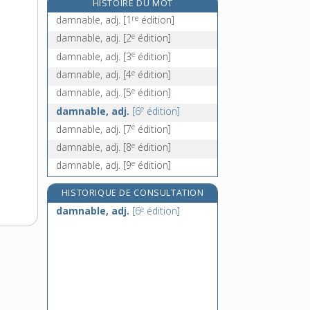
HISTOIRE DU MOT
e
damoisel, n. m.
[7
édition]
re
damnable, adj.
[1
édition]
damoiselle, n. f.
e
damnable, adj.
[2
édition]
dan, n. m.
e
damnable, adj.
[3
édition]
danaïde, n. f.
e
damnable, adj.
[4
édition]
e
damnable, adj.
[5
édition]
e
damnable, adj.
[6
édition]
e
damnable, adj.
[7
édition]
e
damnable, adj.
[8
édition]
e
damnable, adj.
[9
édition]
HISTORIQUE DE CONSULTATION
e
damnable, adj.
[6
édition]