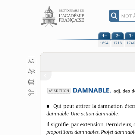
Aller au contenu
1
2
3
re
e
e
1694
1718
174
DAMNABLE.
e
adj. des 
6
ÉDITION
■
Qui peut attirer la damnation étern
damnable. Une action damnable.
Il signifie, par extension, Pernicieux
propositions damnables. Projet damnabl