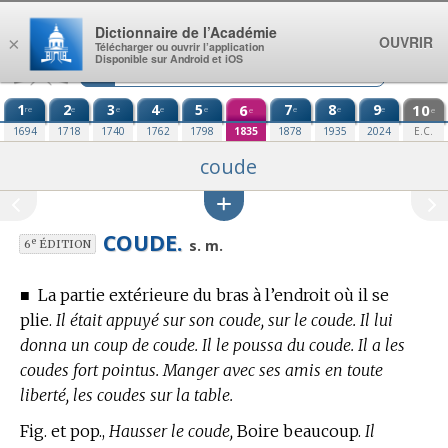
Aller au contenu
Dictionnaire de l’Académie
OUVRIR
×
Télécharger ou ouvrir l’application
Disponible sur Android et iOS
1
2
3
4
5
6
7
8
9
10
re
e
e
e
e
e
e
e
e
e
1694
1718
1740
1762
1798
1835
1878
1935
2024
E.C.
coude
COUDE.
e
s. m.
6
ÉDITION
■
La partie extérieure du bras à l’endroit où il se
plie.
Il était appuyé sur son coude, sur le coude. Il lui
donna un coup de coude. Il le poussa du coude. Il a les
coudes fort pointus. Manger avec ses amis en toute
liberté, les coudes sur la table.
Fig. et pop.,
Hausser le coude,
Boire beaucoup.
Il