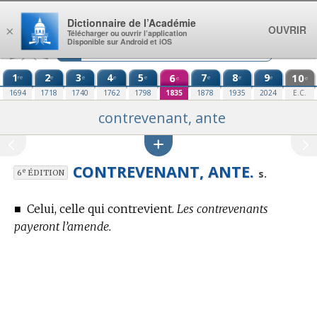
Aller au contenu
Dictionnaire de l’Académie
OUVRIR
×
Télécharger ou ouvrir l’application
Disponible sur Android et iOS
1
2
3
4
5
6
7
8
9
10
re
e
e
e
e
e
e
e
e
e
1694
1718
1740
1762
1798
1835
1878
1935
2024
E.C.
contrevenant, ante
CONTREVENANT, ANTE.
e
s.
6
ÉDITION
■
Celui, celle qui contrevient.
Les contrevenants
payeront l’amende.