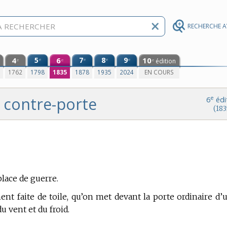
RECHERCHE 
4
5
6
7
8
9
10
e
e
e
e
édition
e
e
e
0
1762
1798
1835
1878
1935
2024
EN COURS
contre-porte
e
6
édi
(183
place de guerre.
ment faite de toile, qu’on met devant la porte ordinaire d’
 vent et du froid.