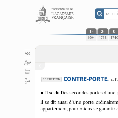
Aller au contenu
1
2
3
re
e
e
1694
1718
174
CONTRE-PORTE.
e
s. f.
6
ÉDITION
■
Il se dit Des secondes portes d’une 
Il se dit aussi d’Une porte, ordinaire
appartement, pour mieux se garantir du