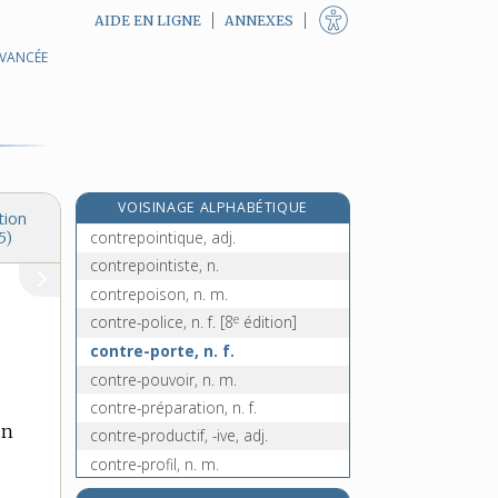
AIDE EN LIGNE
ANNEXES
AVANCÉE
contrepoids, n. m.
contre-poil (à), loc. adv.
contrepoint, n. m.
contre-pointe, n. f.
contre-pointer [I], v. tr.
VOISINAGE ALPHABÉTIQUE
contre-pointer [II], v. tr.
tion
contrepointique, adj.
5)
contrepointiste, n.
contrepoison, n. m.
e
contre-police, n. f.
[8
édition]
contre-porte, n. f.
contre-pouvoir, n. m.
contre-préparation, n. f.
un
contre-productif, -ive, adj.
contre-profil, n. m.
contreprojet, n. m.