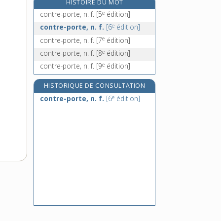
HISTOIRE DU MOT
e
contrepromesse, n. f.
[3
édition]
e
contre-porte, n. f.
[5
édition]
contre-propagande, n. f.
e
contre-porte, n. f.
[6
édition]
contreproposition, n. f.
e
contre-porte, n. f.
[7
édition]
e
contre-quille, n. f.
[5
édition]
e
contre-porte, n. f.
[8
édition]
e
contre-porte, n. f.
[9
édition]
HISTORIQUE DE CONSULTATION
e
contre-porte, n. f.
[6
édition]