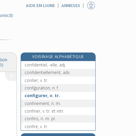
AIDE EN LIGNE
ANNEXES
AVANCÉE
confiant, -ante, adj.
confidemment, adv.
confidence, n. f.
confident, -ente, n.
e
confidentiaire, n. m.
[7
édition]
VOISINAGE ALPHABÉTIQUE
confidentialité, n. f.
tion
confidentiel, -elle, adj.
5)
confidentiellement, adv.
confier, v. tr.
configuration, n. f.
configurer, v. tr.
confinement, n. m.
confiner, v. tr. et intr.
confins, n. m. pl.
confire, v. tr.
confirmand, -ande, n.