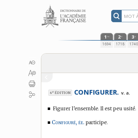
Aller au contenu
1
2
3
re
e
e
1694
1718
174
CONFIGURER.
e
v. a.
6
ÉDITION
■
Figurer l’ensemble. Il est peu usité.
Configuré, ée.
■
participe.