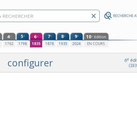
RECHERCHE 
4
5
6
7
8
9
10
e
e
e
e
édition
e
e
e
0
1762
1798
1835
1878
1935
2024
EN COURS
configurer
e
6
édi
(183