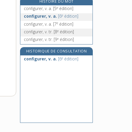
HISTOIRE DU MOT
confirmatif, -ive, adj.
e
configurer, v. a.
[5
édition]
confirmation, n. f.
e
configurer, v. a.
[6
édition]
confirmé, -ée, adj.
e
configurer, v. a.
[7
édition]
confirmer, v. tr.
e
configurer, v. tr.
[8
édition]
e
configurer, v. tr.
[9
édition]
HISTORIQUE DE CONSULTATION
e
configurer, v. a.
[6
édition]