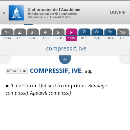
Aller au contenu
Dictionnaire de l’Académie
OUVRIR
×
Télécharger ou ouvrir l’application
Disponible sur Android et iOS
1
2
3
4
5
6
7
8
9
10
e
e
e
re
e
e
e
e
e
e
1694
1718
1740
1762
1798
1835
1878
1935
2024
E.C.
compressif, ive
COMPRESSIF, IVE.
e
adj.
6
ÉDITION
■
T. de Chirur.
Qui sert à comprimer.
Bandage
compressif. Appareil compressif.