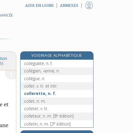
AIDE EN LIGNE
ANNEXES
AVANCÉE
collectiviser, v. tr.
collectivisme, n. m.
collectiviste, adj.
collectivité, n. f.
collège, n. m.
VOISINAGE ALPHABÉTIQUE
collégial, -ale, adj.
tion
collégialité, n. f.
5)
collégien, -ienne, n.
collègue, n.
coller, v. tr. et intr.
collerette, n. f.
collet, n. m.
e et
colleter, v. tr.
e
colleteur, n. m.
[8
édition]
e
colletin, n. m.
[3
édition]
’une
colleur, -euse, n.