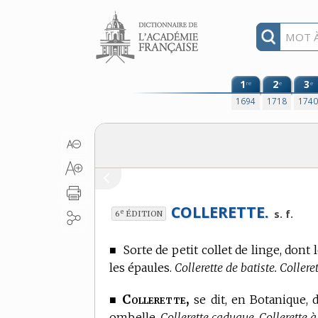
Aller au contenu
1
2
3
re
e
e
1694
1718
174
COLLERETTE.
e
s. f.
6
ÉDITION
■
Sorte de petit collet de linge, don
les épaules.
Collerette de batiste. Collere
Collerette,
■
se dit,
en Botanique,
d
ombelle.
Collerette caduque. Collerette à c