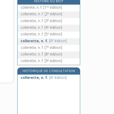
HISTOIRE DU MOT
colley, n. m.
re
collerete, n. f.
[1
édition]
collier, n. m.
e
collerette, n. f.
[2
édition]
colliger, v. tr.
e
collerette, n. f.
[3
édition]
collimateur, n. m.
e
collerette, n. f.
[4
édition]
e
collerette, n. f.
[5
édition]
e
collerette, n. f.
[6
édition]
e
collerette, n. f.
[7
édition]
e
collerette, n. f.
[8
édition]
e
collerette, n. f.
[9
édition]
HISTORIQUE DE CONSULTATION
e
collerette, n. f.
[6
édition]