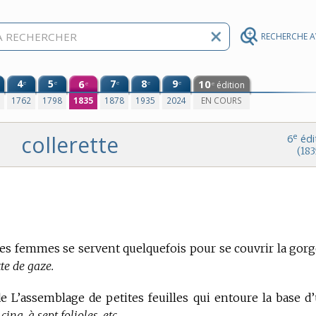
RECHERCHE 
4
5
6
7
8
9
10
e
e
e
e
e
édition
e
e
0
1762
1798
1835
1878
1935
2024
EN COURS
collerette
e
6
édi
(183
t les femmes se servent quelquefois pour se couvrir la gorg
tte de gaze.
e L’assemblage de petites feuilles qui entoure la base d
inq, à sept folioles, etc.