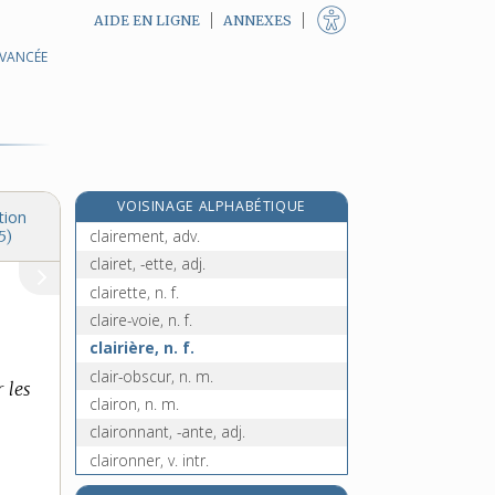
AIDE EN LIGNE
ANNEXES
AVANCÉE
clac !, interj.
clade, n. m.
clafoutis, n. m.
claie, n. f.
clair, -aire, adj. et n.
VOISINAGE ALPHABÉTIQUE
claire, n. f.
tion
clairement, adv.
5)
clairet, -ette, adj.
clairette, n. f.
claire-voie, n. f.
clairière, n. f.
clair-obscur, n. m.
r les
clairon, n. m.
claironnant, -ante, adj.
claironner, v. intr.
clairsemé, -ée, adj.