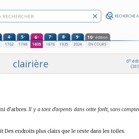
RECHERCHE 
4
5
6
7
8
9
10
e
e
e
e
e
édition
e
e
0
1762
1798
1835
1878
1935
2024
EN COURS
clairière
e
6
édi
(183
ni d’arbres.
Il y a tant d’arpents dans cette forêt, sans compte
it Des endroits plus clairs que le reste dans les toiles.