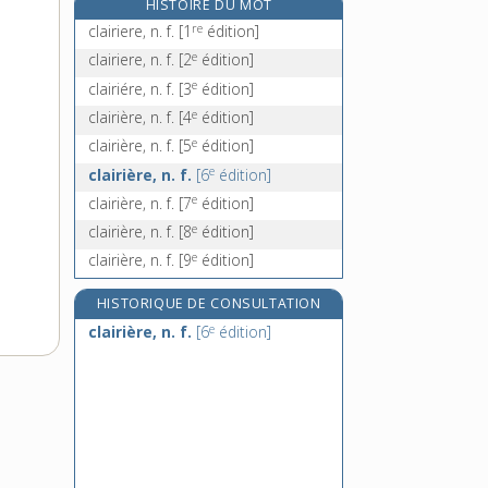
HISTOIRE DU MOT
clairvoyance, n. f.
re
clairiere, n. f.
[1
édition]
clairvoyant, -ante, adj.
e
clairiere, n. f.
[2
édition]
clamer, v. tr.
e
clairiére, n. f.
[3
édition]
clameur, n. f.
e
clairière, n. f.
[4
édition]
e
clairière, n. f.
[5
édition]
e
clairière, n. f.
[6
édition]
e
clairière, n. f.
[7
édition]
e
clairière, n. f.
[8
édition]
e
clairière, n. f.
[9
édition]
HISTORIQUE DE CONSULTATION
e
clairière, n. f.
[6
édition]