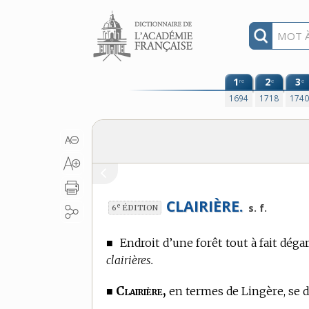
Aller au contenu
1
2
3
re
e
e
1694
1718
174
CLAIRIÈRE.
e
s. f.
6
ÉDITION
■
Endroit d’une forêt tout à fait dégar
clairières.
Clairière,
■
en
termes de Lingère,
se d