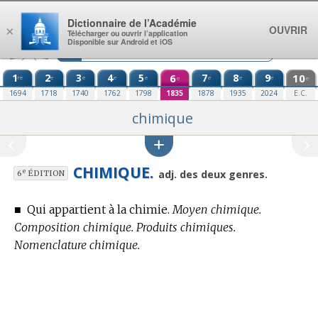
Aller au contenu
Dictionnaire de l’Académie
OUVRIR
×
Télécharger ou ouvrir l’application
Disponible sur Android et iOS
1
2
3
4
5
6
7
8
9
10
re
e
e
e
e
e
e
e
e
e
1694
1718
1740
1762
1798
1835
1878
1935
2024
E.C.
chimique
CHIMIQUE.
e
adj. des deux genres.
6
ÉDITION
■
Qui appartient à la chimie.
Moyen chimique.
Composition chimique. Produits chimiques.
Nomenclature chimique.