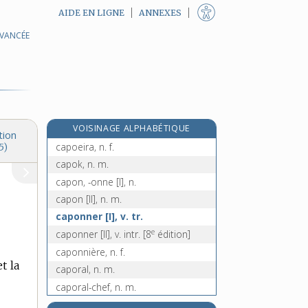
AIDE EN LIGNE
ANNEXES
AVANCÉE
capitule [II], n. m.
capitulé, -ée, adj.
capituler, v. intr.
e
capivert, n. m.
[5
édition]
e
caplan, n. m.
[7
édition]
VOISINAGE ALPHABÉTIQUE
capoc, n. m.
tion
capoeira, n. f.
5)
capok, n. m.
capon, -onne [I], n.
capon [II], n. m.
caponner [I], v. tr.
e
caponner [II], v. intr.
[8
édition]
caponnière, n. f.
t la
caporal, n. m.
caporal-chef, n. m.
caporaliser, v. tr.