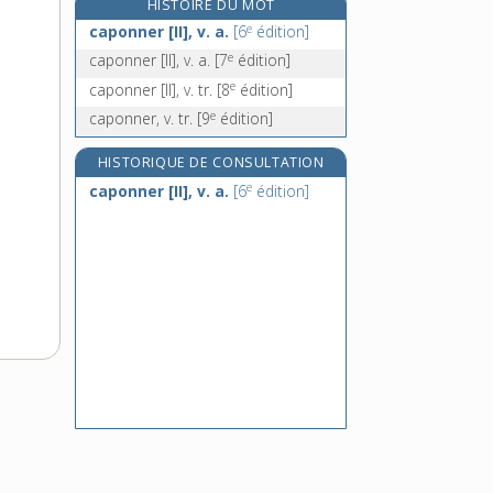
HISTOIRE DU MOT
caporalisme, n. m.
e
caponner [II], v. a.
[6
édition]
capot [I], n. m.
e
caponner [II], v. a.
[7
édition]
capot [II], n. m.
e
caponner [II], v. tr.
[8
édition]
capot [III], adj. inv.
e
caponner, v. tr.
[9
édition]
HISTORIQUE DE CONSULTATION
e
caponner [II], v. a.
[6
édition]