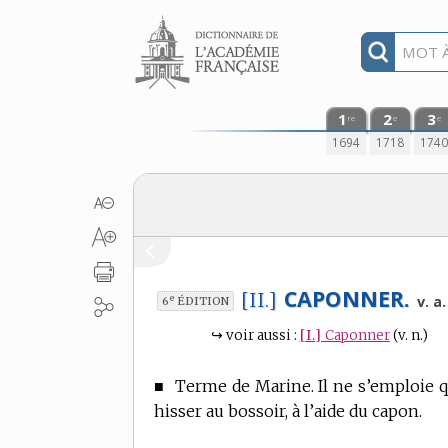
Aller au contenu
1
2
3
re
e
e
1694
1718
174
CAPONNER.
[II.]
e
v. a.
6
ÉDITION
↪
voir aussi :
[I.]
Caponner
(v. n.)
■
Terme de Marine.
Il ne s’emploie 
hisser au bossoir, à l’aide du capon.