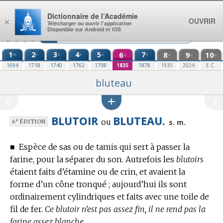
Aller au contenu
Dictionnaire de l’Académie
OUVRIR
×
Télécharger ou ouvrir l’application
Disponible sur Android et iOS
1
2
3
4
5
6
7
8
9
10
re
e
e
e
e
e
e
e
e
e
1694
1718
1740
1762
1798
1835
1878
1935
2024
E.C.
bluteau
BLUTOIR
BLUTEAU.
ou
e
s. m.
6
ÉDITION
■
Espèce de sas ou de tamis qui sert à passer la
farine, pour la séparer du son.
Autrefois les
blutoirs
étaient faits d’étamine ou de crin, et avaient la
forme d’un cône tronqué ; aujourd’hui ils sont
ordinairement cylindriques et faits avec une toile de
fil de fer.
Ce blutoir n’est pas assez fin, il ne rend pas la
farine assez blanche.