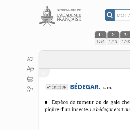
Aller au contenu
1
2
3
re
e
e
1694
1718
174
BÉDEGAR.
e
s. m.
6
ÉDITION
■
Espèce de tumeur ou de gale cheve
piqûre d’un insecte.
Le bédegar était a