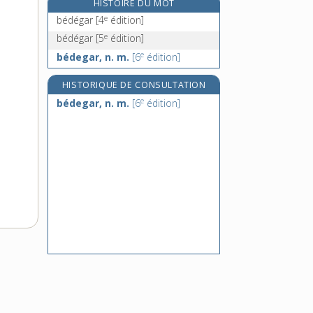
HISTOIRE DU MOT
bée [II], n. f.
e
bédégar
[4
édition]
béer, v. intr.
e
bédégar
[5
édition]
e
be-fa-si
[5
édition]
e
bédegar, n. m.
[6
édition]
e
beffler, v. tr.
[2
édition]
HISTORIQUE DE CONSULTATION
e
bédegar, n. m.
[6
édition]