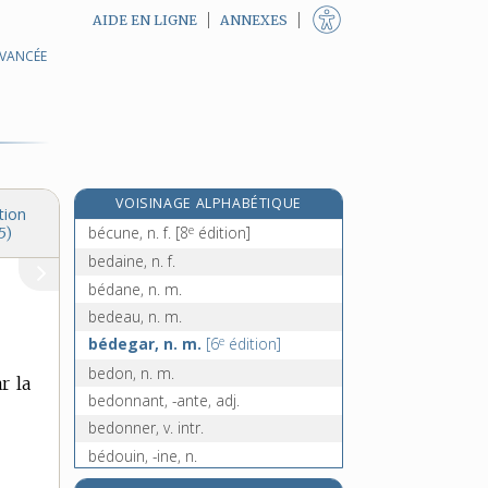
AIDE EN LIGNE
ANNEXES
AVANCÉE
re
becqueno, n. f.
[1
édition]
becquerel, n. m.
becquet, n. m.
becquetage, n. m.
becqueter, v. tr.
VOISINAGE ALPHABÉTIQUE
becter, v. tr.
tion
e
bécune, n. f.
[8
édition]
5)
bedaine, n. f.
bédane, n. m.
bedeau, n. m.
e
bédegar, n. m.
[6
édition]
bedon, n. m.
r la
bedonnant, -ante, adj.
bedonner, v. intr.
bédouin, -ine, n.
bée [I], adj. f.