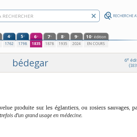
RECHERCHE 
4
5
6
7
8
9
10
e
e
édition
e
e
e
e
e
0
1762
1798
1835
1878
1935
2024
EN COURS
bédegar
e
6
édi
(183
lue produite sur les églantiers, ou rosiers sauvages, pa
utrefois d’un grand usage en médecine.