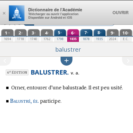
Aller au contenu
Dictionnaire de l’Académie
OUVRIR
×
Télécharger ou ouvrir l’application
Disponible sur Android et iOS
1
2
3
4
5
6
7
8
9
10
e
e
e
re
e
e
e
e
e
e
1694
1718
1740
1762
1798
1835
1878
1935
2024
E.C.
balustrer
BALUSTRER.
e
v. a.
6
ÉDITION
■
Orner, entourer d’une balustrade. Il est peu usité.
Balustré, ée.
■
participe.