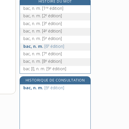
HISTOIRE DU MOT
baccalauréat, n. m.
re
bac, n. m.
[1
édition]
baccara, n. m.
e
bac, n. m.
[2
édition]
baccarat, n. m.
e
bac, n. m.
[3
édition]
bacchanal, n. m. sing.
e
bac, n. m.
[4
édition]
e
bac, n. m.
[5
édition]
e
bac, n. m.
[6
édition]
e
bac, n. m.
[7
édition]
e
bac, n. m.
[8
édition]
e
bac [I], n. m.
[9
édition]
HISTORIQUE DE CONSULTATION
e
bac, n. m.
[6
édition]