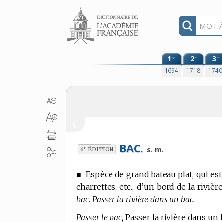
Aller au contenu
1
2
3
re
e
e
1694
1718
174
BAC.
e
s. m.
6
ÉDITION
■
Espèce de grand bateau plat, qui est
charrettes, etc., d’un bord de la riviè
bac. Passer la rivière dans un bac.
Passer le bac,
Passer la rivière dans un 