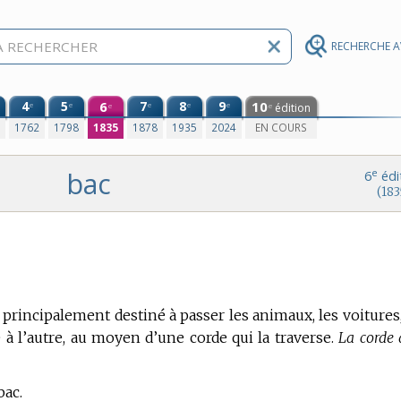
RECHERCHE 
4
5
6
7
8
9
10
e
e
e
e
e
édition
e
e
0
1762
1798
1835
1878
1935
2024
EN COURS
bac
e
6
édi
(183
 principalement destiné à passer les animaux, les voitures,
re à l’autre, au moyen d’une corde qui la traverse.
La corde 
bac.