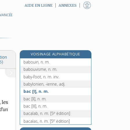
AIDE EN LIGNE
ANNEXES
AVANCÉE
babiller, v. intr.
babine, n. f.
babiole, n. f.
bâbord, n. m.
bâbordais, n. m.
VOISINAGE ALPHABÉTIQUE
babouche, n. f.
tion
babouin, n. m.
5)
babouvisme, n. m.
baby-foot, n. m. inv.
babylonien, -ienne, adj.
bac [I], n. m.
bac [II], n. m.
 les
bac [III], n. m.
d’un
e
bacalab, n. m.
[5
édition]
e
bacalas, n. m.
[5
édition]
e
bacaliau, n. m.
[4
édition]