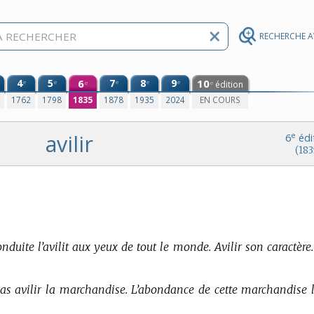
RECHERCHE 
4
5
6
7
8
9
10
e
e
e
e
e
édition
e
e
0
1762
1798
1835
1878
1935
2024
EN COURS
avilir
e
6
édi
(183
nduite l’avilit aux yeux de tout le monde. Avilir son caractère.
pas avilir la marchandise. L’abondance de cette marchandise l