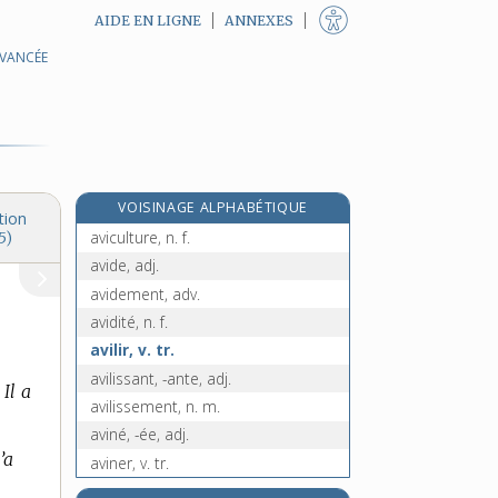
AIDE EN LIGNE
ANNEXES
AVANCÉE
aviaire, adj.
aviateur, -trice, n.
aviation, n. f.
avicole, adj.
e
avicule, n. f.
[7
édition]
VOISINAGE ALPHABÉTIQUE
aviculteur, -trice, n.
tion
aviculture, n. f.
5)
avide, adj.
avidement, adv.
avidité, n. f.
avilir, v. tr.
avilissant, -ante, adj.
 Il a
avilissement, n. m.
aviné, -ée, adj.
’a
aviner, v. tr.
avion, n. m.