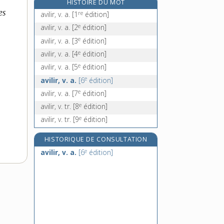
HISTOIRE DU MOT
avion-cargo, n. m.
es
re
avilir, v. a.
[1
édition]
aviron, n. m.
e
avilir, v. a.
[2
édition]
avis, n. m.
e
avilir, v. a.
[3
édition]
avisé, -ée, adj.
e
avilir, v. a.
[4
édition]
e
avilir, v. a.
[5
édition]
e
avilir, v. a.
[6
édition]
e
avilir, v. a.
[7
édition]
e
avilir, v. tr.
[8
édition]
e
avilir, v. tr.
[9
édition]
HISTORIQUE DE CONSULTATION
e
avilir, v. a.
[6
édition]