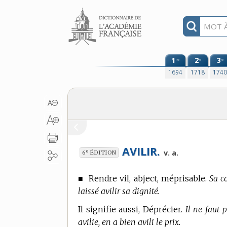
Aller au contenu
1
2
3
re
e
e
1694
1718
174
AVILIR.
e
v. a.
6
ÉDITION
■
Rendre vil, abject, méprisable.
Sa co
laissé avilir sa dignité.
Il signifie aussi, Déprécier.
Il ne faut 
avilie, en a bien avili le prix.