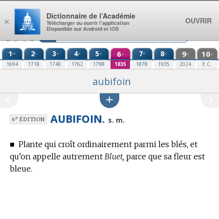
Aller au contenu
Dictionnaire de l’Académie
OUVRIR
×
Télécharger ou ouvrir l’application
Disponible sur Android et iOS
1
2
3
4
5
6
7
8
9
10
re
e
e
e
e
e
e
e
e
e
1694
1718
1740
1762
1798
1835
1878
1935
2024
E.C.
aubifoin
AUBIFOIN.
e
s. m.
6
ÉDITION
■
Plante qui croît ordinairement parmi les blés, et
qu’on appelle autrement
Bluet,
parce que sa fleur est
bleue.