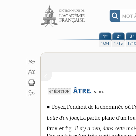
Aller au contenu
1
2
3
re
e
e
1694
1718
174
ÂTRE.
e
s. m.
6
ÉDITION
■
Foyer, l’endroit de la cheminée où l’o
L’âtre d’un four,
La partie plane d’un fou
Prov. et fig.,
Il n’y a rien, dans cette mais