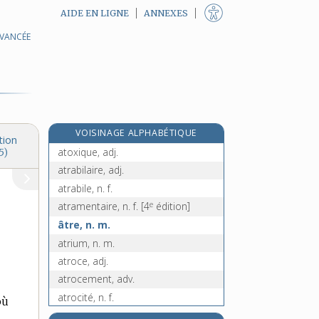
AIDE EN LIGNE
ANNEXES
AVANCÉE
atonie, n. f.
e
atonique, adj.
[8
édition]
atour, n. m.
e
atournaresse, n. f.
[3
édition]
e
atourner, v. tr.
[8
édition]
VOISINAGE ALPHABÉTIQUE
atout, n. m.
tion
atoxique, adj.
5)
atrabilaire, adj.
atrabile, n. f.
e
atramentaire, n. f.
[4
édition]
âtre, n. m.
atrium, n. m.
atroce, adj.
atrocement, adv.
atrocité, n. f.
où
atrophie, n. f.