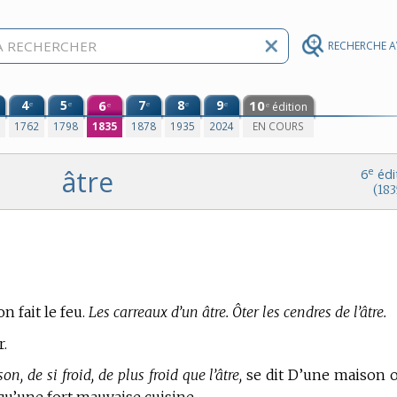
RECHERCHE 
4
5
6
7
8
9
10
e
e
e
e
e
édition
e
e
0
1762
1798
1835
1878
1935
2024
EN COURS
âtre
e
6
édi
(183
n fait le feu.
Les carreaux d’un âtre. Ôter les cendres de l’âtre.
r.
on, de si froid, de plus froid que l’âtre,
se dit D’une maison 