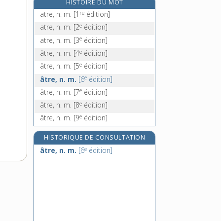
HISTOIRE DU MOT
atrophier, v. tr. et pron.
re
atre, n. m.
[1
édition]
atropine, n. f.
e
atre, n. m.
[2
édition]
e
atropos, n. f.
[5
édition]
e
atre, n. m.
[3
édition]
attabler, v. tr. et pron.
e
âtre, n. m.
[4
édition]
e
âtre, n. m.
[5
édition]
e
âtre, n. m.
[6
édition]
e
âtre, n. m.
[7
édition]
e
âtre, n. m.
[8
édition]
e
âtre, n. m.
[9
édition]
HISTORIQUE DE CONSULTATION
e
âtre, n. m.
[6
édition]