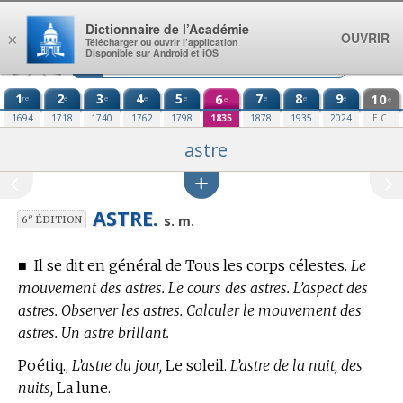
Aller au contenu
Dictionnaire de l’Académie
OUVRIR
×
Télécharger ou ouvrir l’application
Disponible sur Android et iOS
1
2
3
4
5
6
7
8
9
10
re
e
e
e
e
e
e
e
e
e
1694
1718
1740
1762
1798
1835
1878
1935
2024
E.C.
astre
ASTRE.
e
s. m.
6
ÉDITION
■
Il se dit en général de Tous les corps célestes.
Le
mouvement des astres. Le cours des astres. L’aspect des
astres. Observer les astres. Calculer le mouvement des
astres. Un astre brillant.
Poétiq.,
L’astre du jour,
Le soleil.
L’astre de la nuit, des
nuits,
La lune.