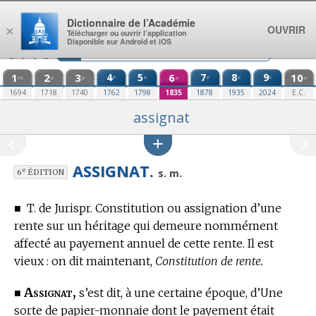
Aller au contenu
Dictionnaire de l’Académie
OUVRIR
×
Télécharger ou ouvrir l’application
Disponible sur Android et iOS
1
2
3
4
5
6
7
8
9
10
e
e
e
e
e
re
e
e
e
e
1694
1718
1740
1762
1798
1835
1878
1935
2024
E.C.
assignat
ASSIGNAT.
e
s. m.
6
ÉDITION
■
T. de Jurispr.
Constitution ou assignation d’une
rente sur un héritage qui demeure nommément
affecté au payement annuel de cette rente.
Il est
vieux : on dit maintenant,
Constitution de rente.
Assignat,
■
s’est dit, à une certaine époque, d’Une
sorte de papier-monnaie dont le payement était