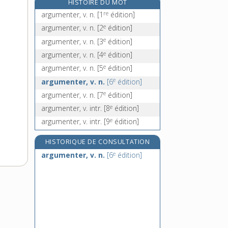
HISTOIRE DU MOT
aria [II], n. f.
re
argumenter, v. n.
[1
édition]
arianisme, n. m.
e
argumenter, v. n.
[2
édition]
aride, adj.
e
argumenter, v. n.
[3
édition]
aridité, n. f.
e
argumenter, v. n.
[4
édition]
e
argumenter, v. n.
[5
édition]
e
argumenter, v. n.
[6
édition]
e
argumenter, v. n.
[7
édition]
e
argumenter, v. intr.
[8
édition]
e
argumenter, v. intr.
[9
édition]
HISTORIQUE DE CONSULTATION
e
argumenter, v. n.
[6
édition]