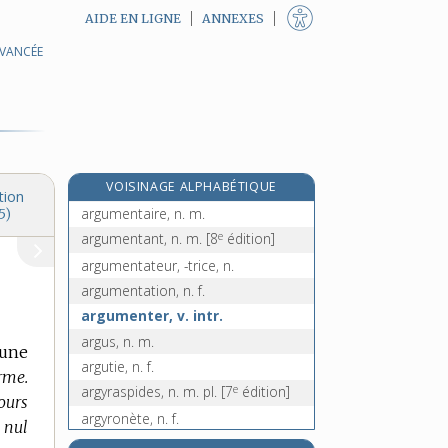
AIDE EN LIGNE
ANNEXES
AVANCÉE
e
argoulet, n. m.
[6
édition]
argousier, n. m.
argousin, n. m.
e
argue, n. f.
[7
édition]
arguer, v. tr. et intr.
VOISINAGE ALPHABÉTIQUE
argument, n. m.
tion
argumentaire, n. m.
5)
e
argumentant, n. m.
[8
édition]
argumentateur, -trice, n.
argumentation, n. f.
argumenter, v. intr.
argus, n. m.
’une
argutie, n. f.
rme.
e
argyraspides, n. m. pl.
[7
édition]
jours
argyronète, n. f.
 nul
aria [I], n. m.