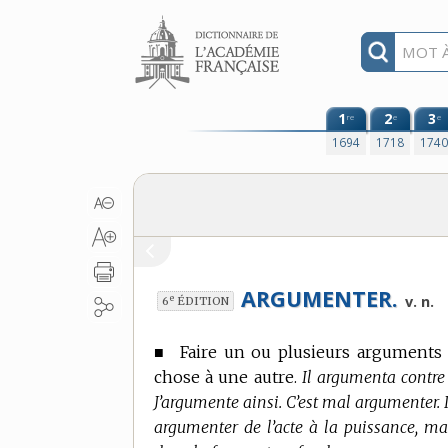
Aller au contenu
1
2
3
re
e
e
1694
1718
174
ARGUMENTER.
e
v. n.
6
ÉDITION
■
Faire un ou plusieurs arguments 
chose à une autre.
Il argumenta contre
J’argumente ainsi. C’est mal argumenter. I
argumenter de l’acte à la puissance, ma