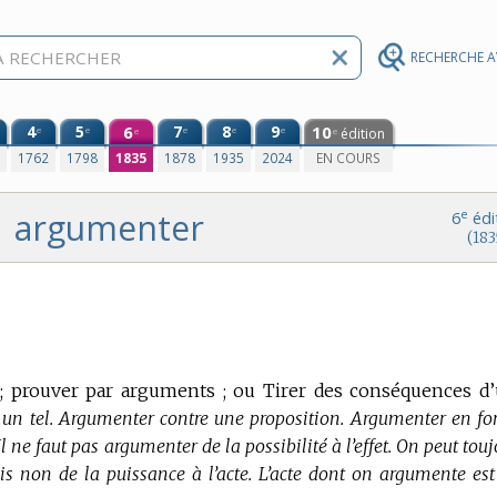
RECHERCHE 
4
5
6
7
8
9
10
e
e
e
e
e
édition
e
e
0
1762
1798
1835
1878
1935
2024
EN COURS
argumenter
e
6
édi
(183
; prouver par arguments ; ou Tirer des conséquences d
 un tel. Argumenter contre une proposition. Argumenter en fo
l ne faut pas argumenter de la possibilité à l’effet. On peut tou
is non de la puissance à l’acte. L’acte dont on argumente est