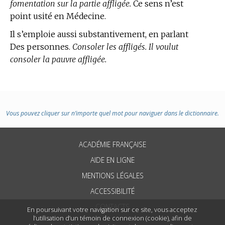
fomentation sur la partie affligée.
Ce sens n’est
point usité
en Médecine.
Il s’emploie aussi substantivement, en parlant
Des personnes.
Consoler les affligés. Il voulut
consoler la pauvre affligée.
Vous pouvez cliquer sur n’importe quel mot pour naviguer dans le dictionnaire.
ACADÉMIE FRANÇAISE
AIDE EN LIGNE
MENTIONS LÉGALES
ACCESSIBILITÉ
CONTACTS
En poursuivant votre navigation sur ce site, vous acceptez
l’utilisation d’un témoin de connexion (cookie), afin de