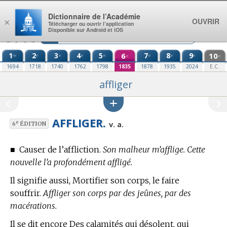
Aller au contenu
Dictionnaire de l’Académie
OUVRIR
×
Télécharger ou ouvrir l’application
Disponible sur Android et iOS
1
2
3
4
5
6
7
8
9
10
re
e
e
e
e
e
e
e
e
e
1694
1718
1740
1762
1798
1835
1878
1935
2024
E.C.
affliger
AFFLIGER.
e
v. a.
6
ÉDITION
■
Causer de l’affliction.
Son malheur m’afflige. Cette
nouvelle l’a profondément affligé.
Il signifie aussi, Mortifier son corps, le faire
souffrir.
Affliger son corps par des jeûnes, par des
macérations.
Il se dit encore Des calamités qui désolent, qui