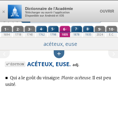
Aller au contenu
Dictionnaire de l’Académie
OUVRIR
×
Télécharger ou ouvrir l’application
Disponible sur Android et iOS
1
2
3
4
5
6
7
8
9
10
e
e
e
e
re
e
e
e
e
e
1694
1718
1740
1762
1798
1835
1878
1935
2024
E.C.
acéteux, euse
ACÉTEUX, EUSE.
e
adj.
6
ÉDITION
■
Qui a le goût du vinaigre.
Plante acéteuse.
Il est peu
usité.