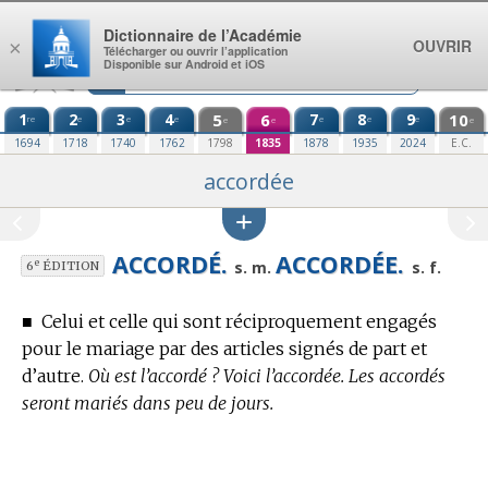
Aller au contenu
Dictionnaire de l’Académie
OUVRIR
×
Télécharger ou ouvrir l’application
Disponible sur Android et iOS
1
2
3
4
5
6
7
8
9
10
re
e
e
e
e
e
e
e
e
e
1694
1718
1740
1762
1798
1835
1878
1935
2024
E.C.
accordée
ACCORDÉ.
ACCORDÉE.
e
s. m.
s. f.
6
ÉDITION
■
Celui et celle qui sont réciproquement engagés
pour le mariage par des articles signés de part et
d’autre.
Où est l’accordé ? Voici l’accordée. Les accordés
seront mariés dans peu de jours.