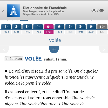
Aller au contenu
Dictionnaire de l’Académie
OUVRIR
×
Télécharger ou ouvrir l’application
Disponible sur Android et iOS
1
2
3
4
5
6
7
8
9
10
re
e
e
e
e
e
e
e
e
e
1694
1718
1740
1762
1798
1835
1878
1935
2024
E.C.
volée
VOLÉE.
e
subst. fémin.
5
ÉDITION
■
Le vol d’un oiseau.
Il a pris sa volée. On dit que les
hirondelles traversent quelquefois la mer tout d’une
volée. De la première volée.
Il est aussi collectif, et il se dit d’Une bande
d’oiseaux qui volent tous ensemble.
Une volée de
pigeons. Une volée d’étourneaux. Une volée de