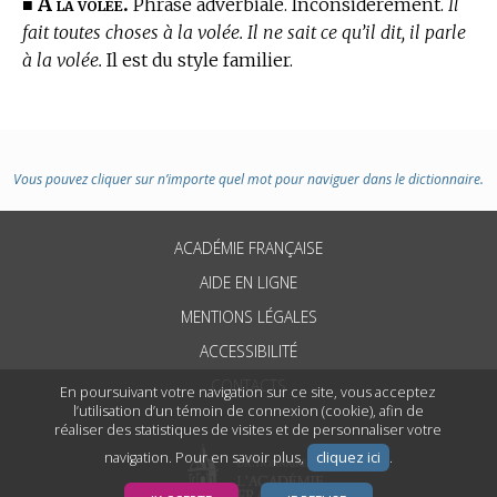
À la volée.
■
Phrase adverbiale. Inconsidérément.
Il
fait toutes choses à la volée. Il ne sait ce qu’il dit, il parle
à la volée.
Il est du style familier.
Vous pouvez cliquer sur n’importe quel mot pour naviguer dans le dictionnaire.
ACADÉMIE FRANÇAISE
AIDE EN LIGNE
MENTIONS LÉGALES
ACCESSIBILITÉ
CONTACTS
En poursuivant votre navigation sur ce site, vous acceptez
l’utilisation d’un témoin de connexion (cookie), afin de
réaliser des statistiques de visites et de personnaliser votre
navigation. Pour en savoir plus,
cliquez ici
.