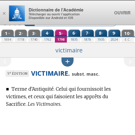
Aller au contenu
Dictionnaire de l’Académie
OUVRIR
×
Télécharger ou ouvrir l’application
Disponible sur Android et iOS
1
2
3
4
5
6
7
8
9
10
e
e
e
e
e
re
e
e
e
e
1694
1718
1740
1762
1798
1835
1878
1935
2024
E.C.
victimaire
VICTIMAIRE.
e
subst. masc.
5
ÉDITION
■
Terme d’Antiquité.
Celui qui fournissoit les
victimes, et ceux qui faisoient les apprêts du
Sacrifice.
Les Victimaires.