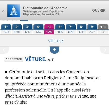
Aller au contenu
Dictionnaire de l’Académie
OUVRIR
×
Télécharger ou ouvrir l’application
Disponible sur Android et iOS
1
2
3
4
5
6
7
8
9
10
re
e
e
e
e
e
e
e
e
e
1694
1718
1740
1762
1798
1835
1878
1935
2024
E.C.
vêture
VÊTURE.
e
s. f.
5
ÉDITION
■
Cérémonie qui se fait dans les Couvens, en
donnant l’habit à un Religieux, à une Religieuse, et
qui précède communément d’une année la
profession solennelle.
On l’appelle aussi
Prise
d’habit. Assister à une vêture, prêcher une vêture, une
prise d’habit.