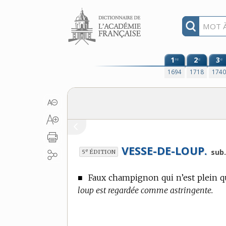
Aller au contenu
1
2
3
re
e
e
1694
1718
174
VESSE-DE-LOUP.
e
sub
5
ÉDITION
■
Faux champignon qui n’est plein qu
loup est regardée comme astringente.