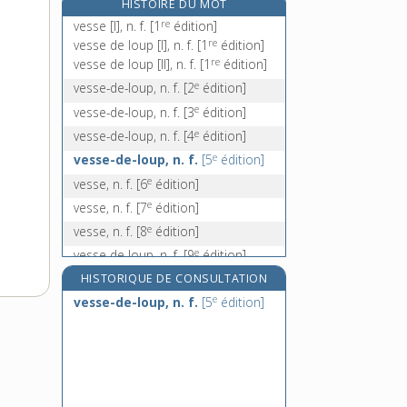
HISTOIRE DU MOT
vestale, n. f.
re
vesse [I], n. f.
[1
édition]
veste, n. f.
re
vesse de loup [I], n. f.
[1
édition]
re
vesse de loup [II], n. f.
[1
édition]
vestiaire, n. m.
e
vesse-de-loup, n. f.
[2
édition]
vestibulaire, adj.
e
vesse-de-loup, n. f.
[3
édition]
e
vesse-de-loup, n. f.
[4
édition]
e
vesse-de-loup, n. f.
[5
édition]
e
vesse, n. f.
[6
édition]
e
vesse, n. f.
[7
édition]
e
vesse, n. f.
[8
édition]
e
vesse-de-loup, n. f.
[9
édition]
HISTORIQUE DE CONSULTATION
e
vesse-de-loup, n. f.
[5
édition]