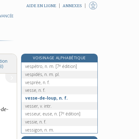
AIDE EN LIGNE
ANNEXES
AVANCÉE
vespasienne, n. f.
e
Vesper, n. m.
[7
édition]
vespéral, -ale, adj. et n.
e
vespérie, n. f.
[7
édition]
e
vespériser, v. tr.
[7
édition]
VOISINAGE ALPHABÉTIQUE
vespertilion, n. m.
tion
e
vespétro, n. m.
[7
édition]
8)
vespidés, n. m. pl.
vesprée, n. f.
vesse, n. f.
vesse-de-loup, n. f.
vesser, v. intr.
-de-
e
vesseur, euse, n.
[7
édition]
vessie, n. f.
vessigon, n. m.
e
Vesta, n. f.
[7
édition]