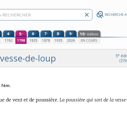
RECHERCHE 
4
5
6
7
8
9
10
e
e
e
e
e
édition
e
e
0
1762
1798
1835
1878
1935
2024
EN COURS
vesse-de-loup
e
5
édi
(179
. fém.
e de vent et de poussière.
La poussière qui sort de la vesse