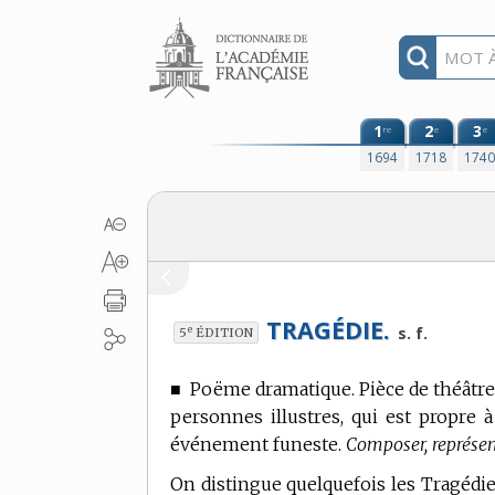
Aller au contenu
1
2
3
re
e
e
1694
1718
174
TRAGÉDIE.
e
s. f.
5
ÉDITION
■
Poëme dramatique.
Pièce de théâtre
personnes illustres, qui est propre à 
événement funeste.
Composer, représen
On distingue quelquefois les Tragéd