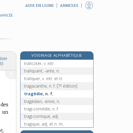
AIDE EN LIGNE
ANNEXES
AVANCÉE
traduction, n. f.
traduire, v. tr.
traduisible, adj.
trafic [I], n. m.
trafic [II], n. m.
VOISINAGE ALPHABÉTIQUE
traficotage, n. m.
tion
traficoter, v. intr.
8)
trafiquant, -ante, n.
trafiquer, v. intr. et tr.
e
tragacanthe, n. f.
[7
édition]
tragédie, n. f.
tragédien, -enne, n.
 des
tragi-comédie, n. f.
r un
tragi-comique, adj.
tragique, adj. et n. m.
e,
tragiquement, adv.