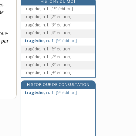
HISTOIRE DU MOT
es
tragus, n. m.
re
tragedie, n. f.
[1
édition]
de
trahir, v. tr.
e
tragedie, n. f.
[2
édition]
trahison, n. f.
e
tragédie, n. f.
[3
édition]
traille, n. f.
e
tragédie, n. f.
[4
édition]
Cour-
e
tragédie, n. f.
[5
édition]
e par
e
tragédie, n. f.
[6
édition]
e
tragédie, n. f.
[7
édition]
e
tragédie, n. f.
[8
édition]
e
tragédie, n. f.
[9
édition]
HISTORIQUE DE CONSULTATION
e
tragédie, n. f.
[5
édition]