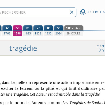
RECHERCHE 
4
5
6
7
8
9
10
e
e
e
e
e
édition
e
e
0
1762
1798
1835
1878
1935
2024
EN COURS
tragédie
e
5
édi
(179
, dans laquelle on représente une action importante entre
exciter la terreur ou la pitié, et qui finit d’ordinaire pa
ter une Tragédie. Cet Acteur est admirable dans la Tragédie.
ies par le nom des Auteurs, comme
Les Tragédies de Sophocl