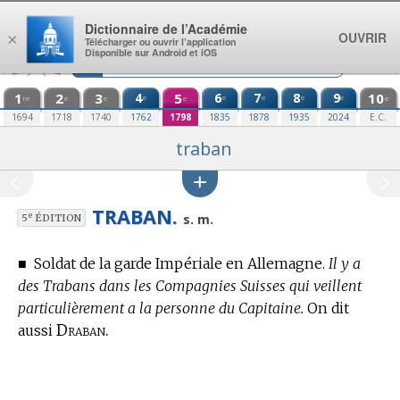
Aller au contenu
Dictionnaire de l’Académie
OUVRIR
×
Télécharger ou ouvrir l’application
Disponible sur Android et iOS
1
2
3
4
5
6
7
8
9
10
e
e
e
e
e
re
e
e
e
e
1694
1718
1740
1762
1798
1835
1878
1935
2024
E.C.
traban
TRABAN.
e
s. m.
5
ÉDITION
■
Soldat de la garde Impériale en Allemagne.
Il y a
des Trabans dans les Compagnies Suisses qui veillent
particulièrement a la personne du Capitaine.
On dit
Draban.
aussi