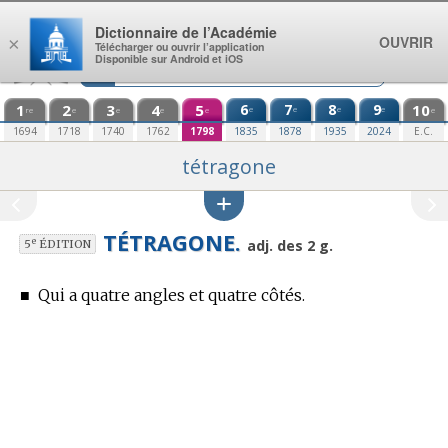
Aller au contenu
Dictionnaire de l’Académie
OUVRIR
×
Télécharger ou ouvrir l’application
Disponible sur Android et iOS
1
2
3
4
5
6
7
8
9
10
e
e
e
e
re
e
e
e
e
e
1694
1718
1740
1762
1798
1835
1878
1935
2024
E.C.
tétragone
TÉTRAGONE.
e
adj. des 2 g.
5
ÉDITION
■
Qui a quatre angles et quatre côtés.