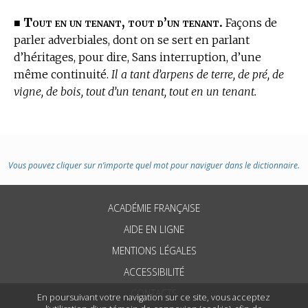
Tout en un tenant, tout d’un tenant.
■
Façons de
parler adverbiales, dont on se sert en parlant
d’héritages, pour dire, Sans interruption, d’une
même continuité.
Il a tant d’arpens de terre, de pré, de
vigne, de bois, tout d’un tenant, tout en un tenant.
Vous pouvez cliquer sur n’importe quel mot pour naviguer dans le dictionnaire.
ACADÉMIE FRANÇAISE
AIDE EN LIGNE
MENTIONS LÉGALES
ACCESSIBILITÉ
CONTACTS
En poursuivant votre navigation sur ce site, vous acceptez