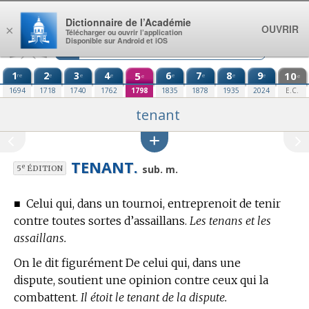
Aller au contenu
Dictionnaire de l’Académie
OUVRIR
×
Télécharger ou ouvrir l’application
Disponible sur Android et iOS
1
2
3
4
5
6
7
8
9
10
re
e
e
e
e
e
e
e
e
e
1694
1718
1740
1762
1798
1835
1878
1935
2024
E.C.
tenant
TENANT.
e
sub. m.
5
ÉDITION
■
Celui qui, dans un tournoi, entreprenoit de tenir
contre toutes sortes d’assaillans.
Les tenans et les
assaillans.
On le dit figurément De celui qui, dans une
dispute, soutient une opinion contre ceux qui la
combattent.
Il étoit le tenant de la dispute.