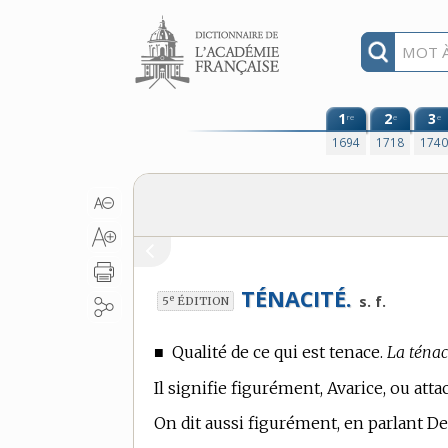
Aller au contenu
1
2
3
re
e
e
1694
1718
174
TÉNACITÉ.
e
s. f.
5
ÉDITION
■
Qualité de ce qui est tenace.
La ténac
Il signifie figurément, Avarice, ou atta
On dit aussi figurément, en parlant D