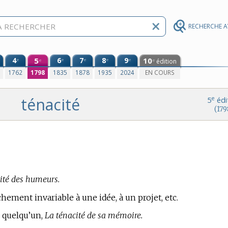
RECHERCHE 
4
5
6
7
8
9
10
e
e
e
e
e
édition
e
e
0
1762
1798
1835
1878
1935
2024
EN COURS
ténacité
e
5
édi
(179
ité des humeurs.
chement invariable à une idée, à un projet, etc.
e quelqu’un,
La ténacité de sa mémoire.