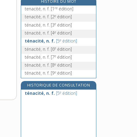
HISTOIRE DU MOT
tenancier, -ière, n.
re
tenacité, n. f.
[1
édition]
tenant, -ante, adj. et n.
e
tenacité, n. f.
[2
édition]
e
Ténare, n. m.
[7
édition]
e
ténacité, n. f.
[3
édition]
tendance, n. f.
e
ténacité, n. f.
[4
édition]
e
ténacité, n. f.
[5
édition]
e
ténacité, n. f.
[6
édition]
e
ténacité, n. f.
[7
édition]
e
ténacité, n. f.
[8
édition]
e
ténacité, n. f.
[9
édition]
HISTORIQUE DE CONSULTATION
e
ténacité, n. f.
[5
édition]