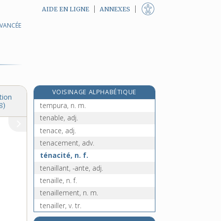
AIDE EN LIGNE
ANNEXES
AVANCÉE
temporisateur, -trice, n.
temporisation, n. f.
e
temporisement, n. m.
[7
édition]
temporiser, v. intr.
e
temporiseur, n. m.
[8
édition]
VOISINAGE ALPHABÉTIQUE
temps, n. m.
tion
tempura, n. m.
8)
tenable, adj.
tenace, adj.
tenacement, adv.
ténacité, n. f.
tenaillant, -ante, adj.
tenaille, n. f.
tenaillement, n. m.
tenailler, v. tr.
tenaillon, n. m.