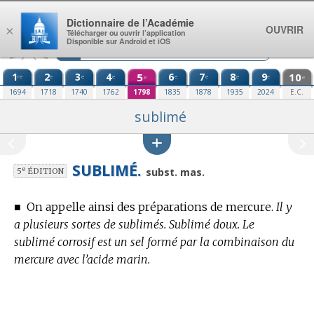
Aller au contenu
Dictionnaire de l’Académie
OUVRIR
×
Télécharger ou ouvrir l’application
Disponible sur Android et iOS
1
2
3
4
5
6
7
8
9
10
re
e
e
e
e
e
e
e
e
e
1694
1718
1740
1762
1798
1835
1878
1935
2024
E.C.
sublimé
SUBLIMÉ.
e
subst. mas.
5
ÉDITION
■
On appelle ainsi des préparations de mercure.
Il y
a plusieurs sortes de sublimés. Sublimé doux. Le
sublimé corrosif est un sel formé par la combinaison du
mercure avec l’acide marin.