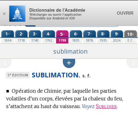
Aller au contenu
Dictionnaire de l’Académie
OUVRIR
×
Télécharger ou ouvrir l’application
Disponible sur Android et iOS
1
2
3
4
5
6
7
8
9
10
re
e
e
e
e
e
e
e
e
e
1694
1718
1740
1762
1798
1835
1878
1935
2024
E.C.
sublimation
SUBLIMATION.
e
s. f.
5
ÉDITION
■
Opération de Chimie, par laquelle les parties
volatiles d’un corps, élevées par la chaleur du feu,
s’attachent au haut du vaisseau.
Sublimer
.
Voyez