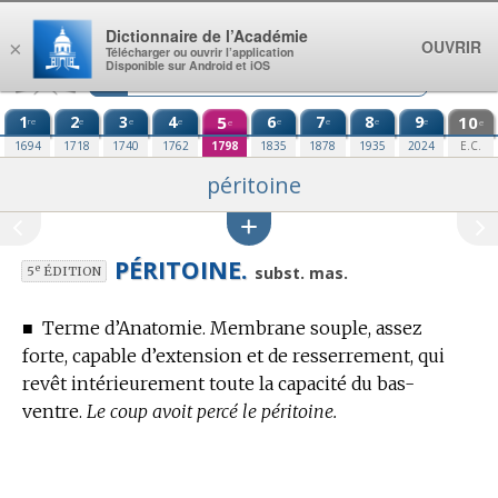
Aller au contenu
Dictionnaire de l’Académie
OUVRIR
×
Télécharger ou ouvrir l’application
Disponible sur Android et iOS
1
2
3
4
5
6
7
8
9
10
re
e
e
e
e
e
e
e
e
e
1694
1718
1740
1762
1798
1835
1878
1935
2024
E.C.
péritoine
PÉRITOINE.
e
subst. mas.
5
ÉDITION
■
Terme d’Anatomie.
Membrane souple, assez
forte, capable d’extension et de resserrement, qui
revêt intérieurement toute la capacité du bas-
ventre.
Le coup avoit percé le péritoine.