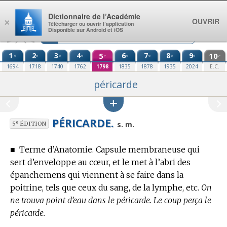
Aller au contenu
Dictionnaire de l’Académie
OUVRIR
×
Télécharger ou ouvrir l’application
Disponible sur Android et iOS
1
2
3
4
5
6
7
8
9
10
re
e
e
e
e
e
e
e
e
e
1694
1718
1740
1762
1798
1835
1878
1935
2024
E.C.
péricarde
PÉRICARDE.
e
s. m.
5
ÉDITION
■
Terme d’Anatomie.
Capsule membraneuse qui
sert d’enveloppe au cœur, et le met à l’abri des
épanchemens qui viennent à se faire dans la
poitrine, tels que ceux du sang, de la lymphe, etc.
On
ne trouva point d’eau dans le péricarde. Le coup perça le
péricarde.