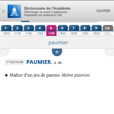
Aller au contenu
Dictionnaire de l’Académie
OUVRIR
×
Télécharger ou ouvrir l’application
Disponible sur Android et iOS
1
2
3
4
5
6
7
8
9
10
re
e
e
e
e
e
e
e
e
e
1694
1718
1740
1762
1798
1835
1878
1935
2024
E.C.
paumier
PAUMIER.
e
s. m.
5
ÉDITION
■
Maître d’un jeu de paume.
Maître paumier.