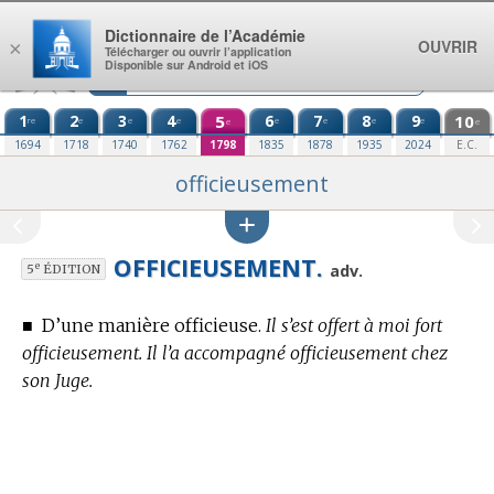
Aller au contenu
Dictionnaire de l’Académie
OUVRIR
×
Télécharger ou ouvrir l’application
Disponible sur Android et iOS
1
2
3
4
5
6
7
8
9
10
re
e
e
e
e
e
e
e
e
e
1694
1718
1740
1762
1798
1835
1878
1935
2024
E.C.
officieusement
OFFICIEUSEMENT.
e
adv.
5
ÉDITION
■
D’une manière officieuse.
Il s’est offert à moi fort
officieusement. Il l’a accompagné officieusement chez
son Juge.