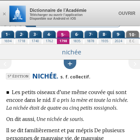
Aller au contenu
Dictionnaire de l’Académie
OUVRIR
×
Télécharger ou ouvrir l’application
Disponible sur Android et iOS
1
2
3
4
5
6
7
8
9
10
re
e
e
e
e
e
e
e
e
e
1694
1718
1740
1762
1798
1835
1878
1935
2024
E.C.
nichée
NICHÉE.
e
s. f. collectif.
5
ÉDITION
■
Les petits oiseaux d’une même couvée qui sont
encore dans le nid.
Il a pris la mère et toute la nichée.
La nichée étoit de quatre ou cinq petits rossignols.
On dit aussi,
Une nichée de souris.
Il se dit familièrement et par mépris De plusieurs
personnes de mauvaise vie, de mauvaise