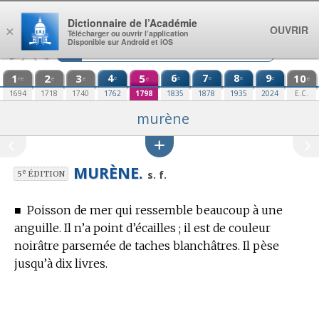
Aller au contenu
Dictionnaire de l’Académie
OUVRIR
×
Télécharger ou ouvrir l’application
Disponible sur Android et iOS
1
2
3
4
5
6
7
8
9
10
e
e
e
e
e
re
e
e
e
e
1694
1718
1740
1762
1798
1835
1878
1935
2024
E.C.
murène
MURÈNE.
e
s. f.
5
ÉDITION
■
Poisson de mer qui ressemble beaucoup à une
anguille. Il n’a point d’écailles ; il est de couleur
noirâtre parsemée de taches blanchâtres. Il pèse
jusqu’à dix livres.