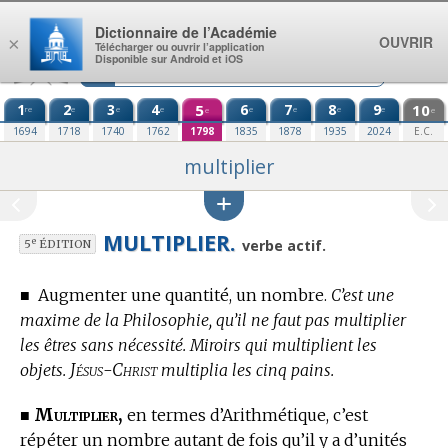
Aller au contenu
Dictionnaire de l’Académie
OUVRIR
×
Télécharger ou ouvrir l’application
Disponible sur Android et iOS
1
2
3
4
5
6
7
8
9
10
re
e
e
e
e
e
e
e
e
e
1694
1718
1740
1762
1798
1835
1878
1935
2024
E.C.
multiplier
MULTIPLIER.
e
verbe actif.
5
ÉDITION
■
Augmenter une quantité, un nombre.
C’est une
maxime de la Philosophie, qu’il ne faut pas multiplier
les êtres sans nécessité. Miroirs qui multiplient les
Jésus-Christ
objets.
multiplia les cinq pains.
Multiplier,
■
en
termes d’Arithmétique,
c’est
répéter un nombre autant de fois qu’il y a d’unités