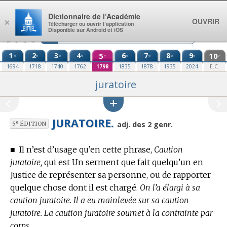
Aller au contenu
Dictionnaire de l’Académie
OUVRIR
×
Télécharger ou ouvrir l’application
Disponible sur Android et iOS
1
2
3
4
5
6
7
8
9
10
re
e
e
e
e
e
e
e
e
e
1694
1718
1740
1762
1798
1835
1878
1935
2024
E.C.
juratoire
JURATOIRE.
e
adj. des 2 genr.
5
ÉDITION
■
Il n’est d’usage qu’en cette phrase,
Caution
juratoire,
qui est Un serment que fait quelqu’un en
Justice de représenter sa personne, ou de rapporter
quelque chose dont il est chargé.
On l’a élargi à sa
caution juratoire. Il a eu mainlevée sur sa caution
juratoire. La caution juratoire soumet à la contrainte par
corps.